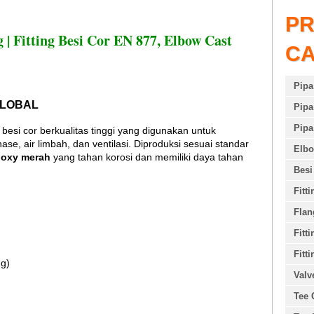
P
 | Fitting Besi Cor EN 877, Elbow Cast
C
Pipa
 GLOBAL
Pipa
Pipa
 besi cor berkualitas tinggi yang digunakan untuk
se, air limbah, dan ventilasi. Diproduksi sesuai standar
Elb
oxy merah
yang tahan korosi dan memiliki daya tahan
Besi
Fitt
Flan
Fitt
Fitti
g)
Valv
Tee 