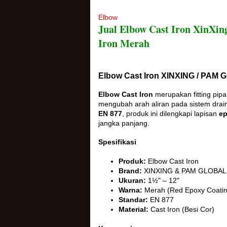
Elbow
Jual Elbow Cast Iron XinXing
Iron Merah
Elbow Cast Iron XINXING / PAM
Elbow Cast Iron
merupakan fitting pipa
mengubah arah aliran pada sistem draina
EN 877
, produk ini dilengkapi lapisan
ep
jangka panjang.
Spesifikasi
Produk:
Elbow Cast Iron
Brand:
XINXING & PAM GLOBAL
Ukuran:
1½" – 12"
Warna:
Merah (Red Epoxy Coatin
Standar:
EN 877
Material:
Cast Iron (Besi Cor)