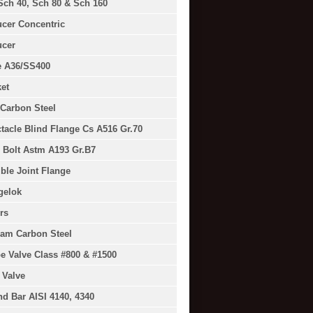
Sch 40, Sch 80 & Sch 160
cer Concentric
cer
e A36/SS400
et
Carbon Steel
tacle Blind Flange Cs A516 Gr.70
 Bolt Astm A193 Gr.B7
ible Joint Flange
gelok
rs
am Carbon Steel
e Valve Class #800 & #1500
 Valve
d Bar AISI 4140, 4340