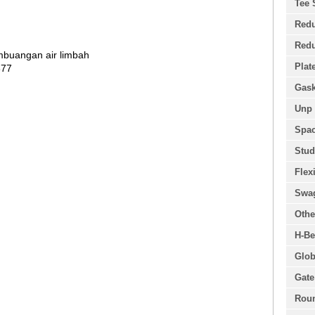
Tee 
Redu
Redu
mbuangan air limbah
Plat
877
Gask
Unp 
Spac
Stud
Flex
Swa
Othe
H-Be
Glob
Gate
Roun