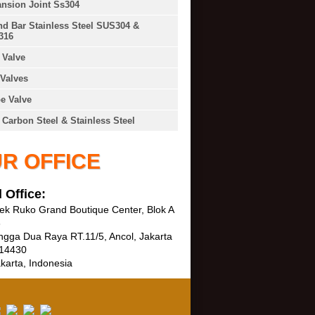
nsion Joint Ss304
d Bar Stainless Steel SUS304 &
316
Valve
Valves
e Valve
 Carbon Steel & Stainless Steel
R OFFICE
 Office:
k Ruko Grand Boutique Center, Blok A
3
ngga Dua Raya RT.11/5, Ancol, Jakarta
 14430
karta, Indonesia