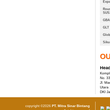
Expa
Roun
SUS
GBA 
GLT 
Glob
Siku
OU
Head
Komple
No. 3
Jl. Ma
Utara
DKI Ja
copyright ©2026
PT. Mitra Sinar Bintang