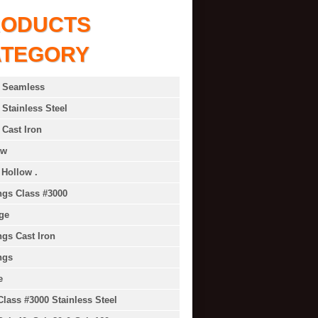
RODUCTS
ATEGORY
 Seamless
 Stainless Steel
 Cast Iron
ow
 Hollow .
ings Class #3000
ge
ings Cast Iron
ngs
e
Class #3000 Stainless Steel