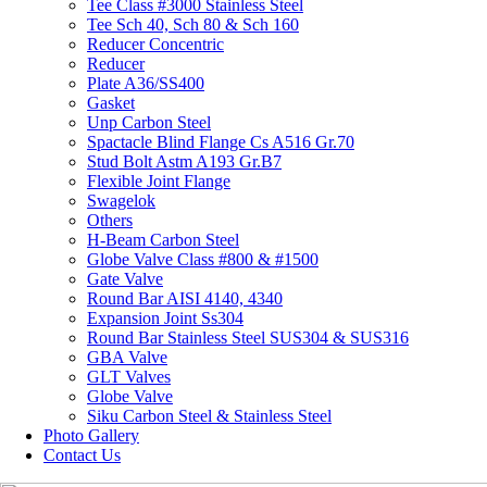
Tee Class #3000 Stainless Steel
Tee Sch 40, Sch 80 & Sch 160
Reducer Concentric
Reducer
Plate A36/SS400
Gasket
Unp Carbon Steel
Spactacle Blind Flange Cs A516 Gr.70
Stud Bolt Astm A193 Gr.B7
Flexible Joint Flange
Swagelok
Others
H-Beam Carbon Steel
Globe Valve Class #800 & #1500
Gate Valve
Round Bar AISI 4140, 4340
Expansion Joint Ss304
Round Bar Stainless Steel SUS304 & SUS316
GBA Valve
GLT Valves
Globe Valve
Siku Carbon Steel & Stainless Steel
Photo Gallery
Contact Us