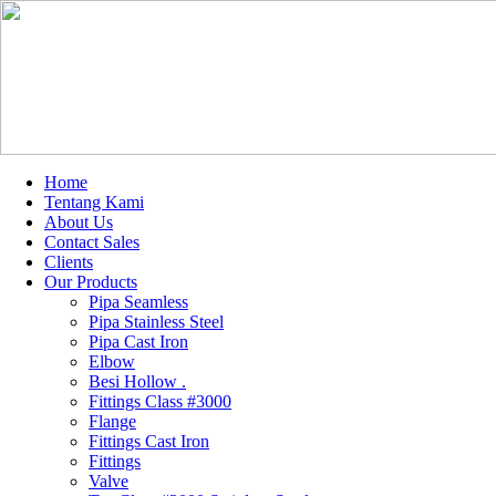
Home
Tentang Kami
About Us
Contact Sales
Clients
Our Products
Pipa Seamless
Pipa Stainless Steel
Pipa Cast Iron
Elbow
Besi Hollow .
Fittings Class #3000
Flange
Fittings Cast Iron
Fittings
Valve