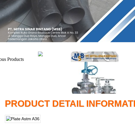
PRODUCT DETAIL INFORMAT