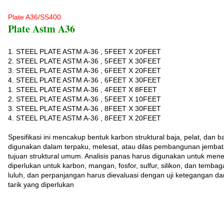
Plate A36/SS400
Plate Astm A36
1. STEEL PLATE ASTM A-36 , 5FEET X 20FEET
2. STEEL PLATE ASTM A-36 , 5FEET X 30FEET
3. STEEL PLATE ASTM A-36 , 6FEET X 20FEET
4. STEEL PLATE ASTM A-36 , 6FEET X 30FEET
1. STEEL PLATE ASTM A-36 , 4FEET X 8FEET
2. STEEL PLATE ASTM A-36 , 5FEET X 10FEET
3. STEEL PLATE ASTM A-36 , 8FEET X 30FEET
4. STEEL PLATE ASTM A-36 , 8FEET X 20FEET
Spesifikasi ini mencakup bentuk karbon struktural baja, pelat, dan ba
digunakan dalam terpaku, melesat, atau dilas pembangunan jemba
tujuan struktural umum. Analisis panas harus digunakan untuk men
diperlukan untuk karbon, mangan, fosfor, sulfur, silikon, dan tembag
luluh, dan perpanjangan harus dievaluasi dengan uji ketegangan da
tarik yang diperlukan