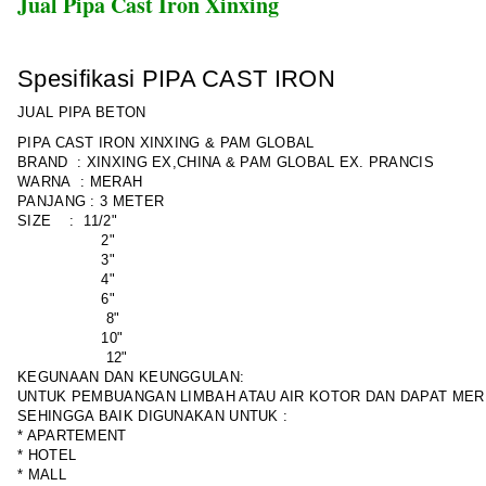
Jual Pipa Cast Iron Xinxing
Spesifikasi PIPA CAST IRON
JUAL PIPA BETON
PIPA CAST IRON XINXING & PAM GLOBAL
BRAND : XINXING EX,CHINA & PAM GLOBAL EX. PRANCIS
WARNA : MERAH
PANJANG : 3 METER
SIZE : 11/2"
2"
3"
4"
6"
8"
10"
12"
KEGUNAAN DAN KEUNGGULAN:
UNTUK PEMBUANGAN LIMBAH ATAU AIR KOTOR DAN DAPAT ME
SEHINGGA BAIK DIGUNAKAN UNTUK :
* APARTEMENT
* HOTEL
* MALL